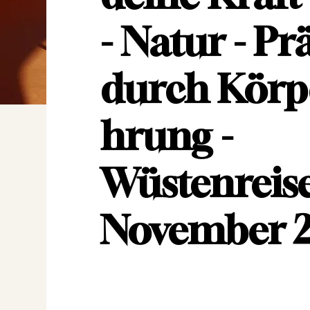
- Natur - Pr
durch
Körp
hrung
-
Wüstenreis
November 