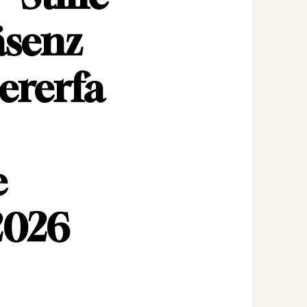
äsenz
ererfa
e
2026