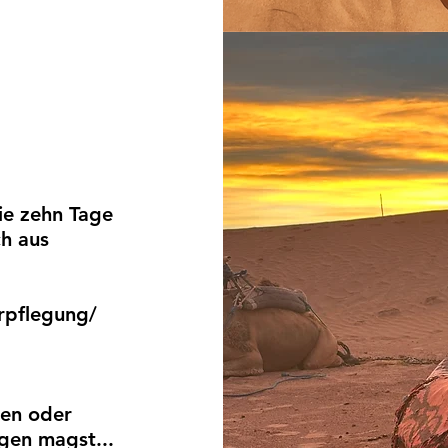
die zehn Tage
ch aus
rpflegung/
sen oder
gen magst...