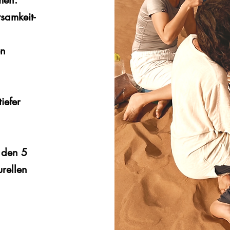
men.
samkeit-
en
tiefer
 den 5
rellen