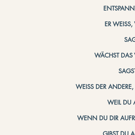
ENTSPANNT
ER WEISS
​SA
WÄCHST DAS V
SAGST
WEISS DER ANDERE,
WEIL DU 
​WENN DU DIR AUF
GIBST DU