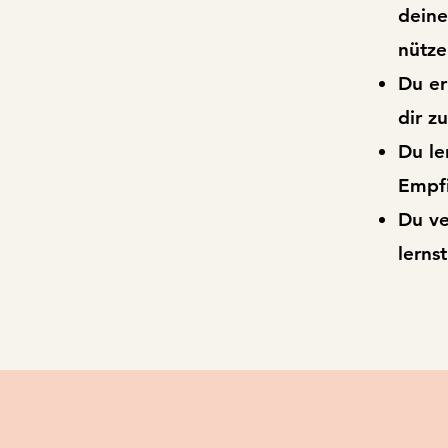
deine
nütze
Du er
dir z
Du le
Empfi
Du ve
lerns