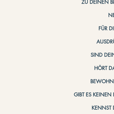
ZU DEINEN B
N
FÜR D
AUSDRÜ
SIND DEI
HÖRT D
​BEWOHN
GIBT ES KEINEN 
KENNST 