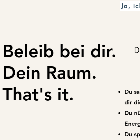
Ja, i
Beleib
bei
dir.
D
Dein Raum.
That's it.
Du sa
dir di
Du nü
Energ
Du sp