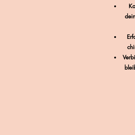
Ka
dei
Erf
chi
Verb
blei