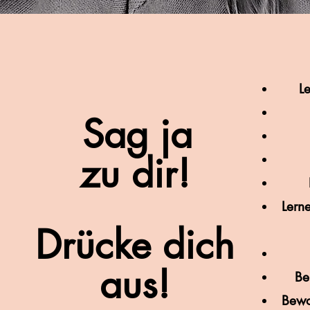
Le
Sag ja
zu dir!
Lerne
Drücke dich
aus!
Be
Bewo