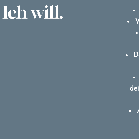
Ich will.
W
D
de